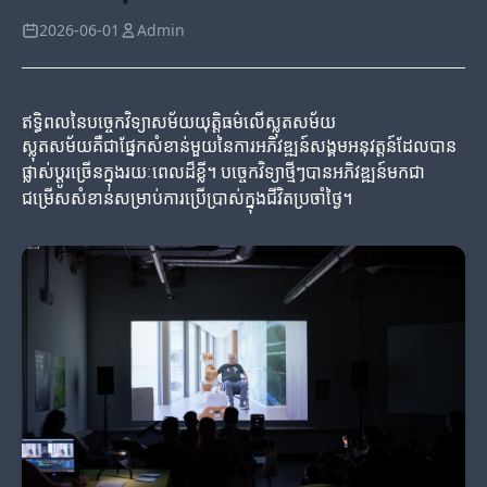
2026-06-01
Admin
ឥទ្ធិពលនៃបច្ចេកវិទ្យាសម័យយុត្តិធម៌លើស្លុតសម័យ
ស្លុតសម័យគឺជាផ្នែកសំខាន់មួយនៃការអភិវឌ្ឍន៍សង្គមអនុវត្តន៍ដែលបាន
ផ្លាស់ប្តូរច្រើនក្នុងរយៈពេលដ៏ខ្លី។ បច្ចេកវិទ្យាថ្មីៗបានអភិវឌ្ឍន៍មកជា
ជម្រើសសំខាន់សម្រាប់ការប្រើប្រាស់ក្នុងជីវិតប្រចាំថ្ងៃ។