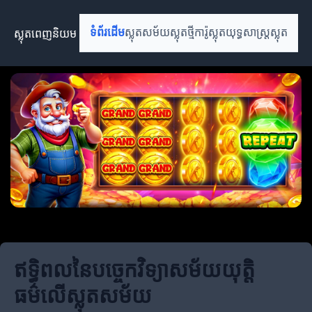
ស្លុតពេញនិយម
ទំព័រដើម
ស្លុតសម័យ
ស្លុតថ្មី
ការ៉ូស្លុត
យុទ្ធសាស្ត្រស្លុត
ឥទ្ធិពលនៃបច្ចេកវិទ្យាសម័យយុត្តិ
ធម៌លើស្លុតសម័យ