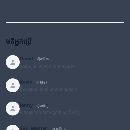
មតិអ្នកប្រើ
David
ម្សិលមិញ
សូមអរគុណសម្រាប់ព័ត៌មានដ៏ល្អនេះ។
Kevin
៣ ថ្ងៃមុន
ខ្លឹមសារច្បាស់លាស់ ងាយយល់ណាស់។
Jenny
ម្សិលមិញ
អរគុណច្រើនដែលបានផ្តល់ចំណេះដឹងថ្មីៗ។
SEO_Master
១០ នាទីមុន