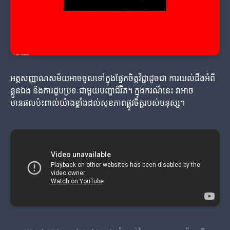
អត្តសញ្ញាណសម័យអាចចូលទៅក្នុងផ្នែកចិត្តវិជ្ជាដូចជា ការយល់ដឹងអំពី
ខ្លួនឯង និងការជួបប្រទៈជាមួយបញ្ហាជីវិត។ ក្នុងករណីនេះ វាអាច
មានផលប៉ះពាល់យ៉ាងខ្លាំងដល់សុខភាពផ្លូវចិត្តរបស់មនុស្ស។