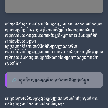
យើងត្រូវតែស្វែងយល់ពីតួនាទីនៃអត្តសញ្ញាណសម័យក្នុងការលើកកម្ពស់
សុខភាពផ្លូវចិត្ត និងវគ្គផ្សេងៗនៃការអភិវឌ្ឍន៍។ វាជាកត្តាកសាងអត្ត
សញ្ញាណដែលអាចជួយដល់ការអភិវឌ្ឍន៍អង្គការនានា និងបញ្ជាក់អំពី
ភាពរឹងមាំរបស់សង្គម។
អត្ថប្រយោជន៍នៃការយល់ដឹងអំពីអត្តសញ្ញាណសម័យ
ការយល់ដឹងអំពីអត្តសញ្ញាណសម័យអាចជួយសាងសុខភាពផ្លូវចិត្តឲ្យមាន
កម្រិតខ្ពស់ និងអាចជួយបញ្ជាក់ពីអំណាចនៃអត្តសញ្ញាណក្នុងការលើក
កម្ពស់ជីវិត។
🔗
ស្លុតថ្មី៖ យុទ្ធសាស្ត្រថ្មីសម្រាប់ការអភិវឌ្ឍផ្ទាល់ខ្លួន
នៅក្នុងសង្គមសម័យបច្ចុប្បន្ន អត្តសញ្ញាណសម័យគឺជាផ្នែកមួយនៃការ
អភិវឌ្ឍន៍បុគ្គល និងការយល់ដឹងអំពីមនុស្ស។