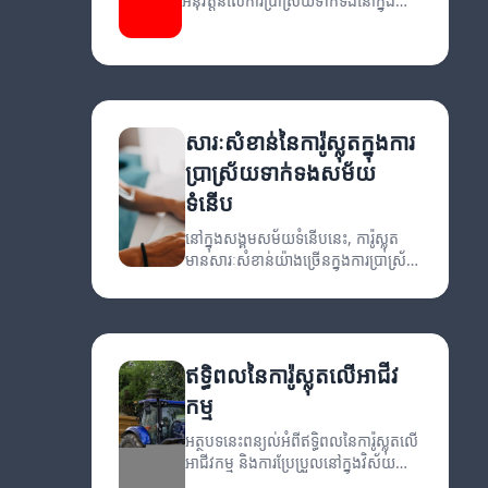
អនុវត្តន៍លើការប្រាស្រ័យទាក់ទងនៅក្នុង
សង្គមសម័យថ្មី។
សារៈសំខាន់នៃការ៉ូស្លុតក្នុងការ
ប្រាស្រ័យទាក់ទងសម័យ
ទំនើប
នៅក្នុងសង្គមសម័យទំនើបនេះ, ការ៉ូស្លុត
មានសារៈសំខាន់យ៉ាងច្រើនក្នុងការប្រាស្រ័យ
ទាក់ទង។
ឥទ្ធិពលនៃការ៉ូស្លុតលើអាជីវ
កម្ម
អត្ថបទនេះពន្យល់អំពីឥទ្ធិពលនៃការ៉ូស្លុតលើ
អាជីវកម្ម និងការប្រែប្រួលនៅក្នុងវិស័យ
សេដ្ឋកិច្ច។