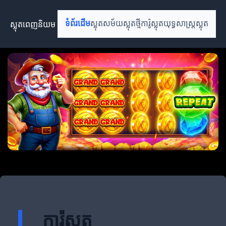
ស្លុតពេញនិយម
ទំព័រដើម
ស្លុតសម័យ
ស្លុតថ្មី
ការ៉ូស្លុត
យុទ្ធសាស្ត្រស្លុត
ការ៉ូស្លុត