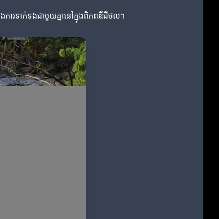
ុងការទាក់ទងជាមួយគ្នា​នៅក្នុងពិភពឌីជីថល។