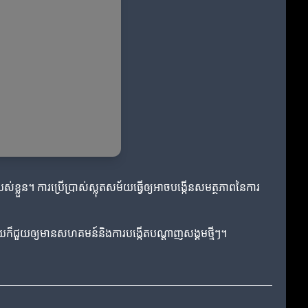
របស់ខ្លួន។ ការប្រើប្រាស់ស្លុតសម័យធ្វើឲ្យអាចបង្កើនសមត្ថភាពនៃការ
ម័យក៏ជួយឲ្យមានសហគមន៍និងការបង្កើតបណ្ដាញសង្គមថ្មីៗ។