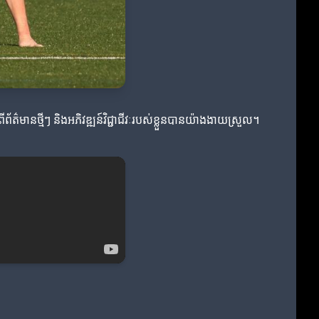
ត៌មានថ្មីៗ និងអភិវឌ្ឍន៍វិជ្ជាជីវៈរបស់ខ្លួនបានយ៉ាងងាយស្រួល។