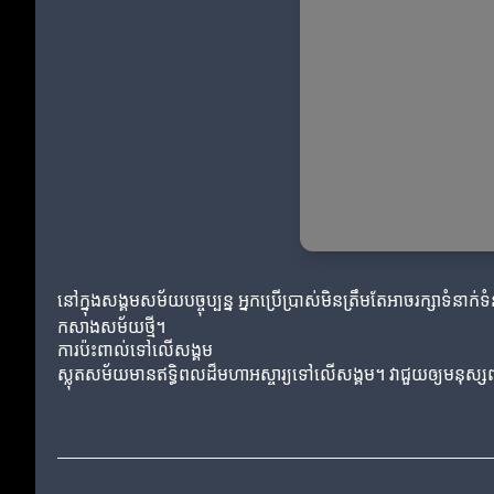
នៅក្នុងសង្គមសម័យបច្ចុប្បន្ន អ្នកប្រើប្រាស់មិនត្រឹមតែអាចរក្សាទំនា
កសាងសម័យថ្មី។
ការប៉ះពាល់ទៅលើសង្គម
ស្លុតសម័យមានឥទ្ធិពលដ៏មហាអស្ចារ្យទៅលើសង្គម។ វាជួយឲ្យមនុស្សព