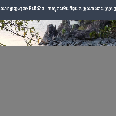
ងសេវាកម្មផ្សេងៗតាមអ៊ីនធឺណិត។ ការស្លុតសម័យក៏ជួយសម្រួលភាពងាយស្រួលក្ន