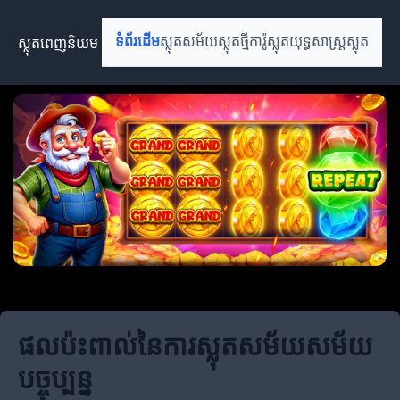
ស្លុតពេញនិយម
ទំព័រដើម
ស្លុតសម័យ
ស្លុតថ្មី
ការ៉ូស្លុត
យុទ្ធសាស្ត្រស្លុត
ផលប៉ះពាល់នៃការស្លុតសម័យសម័យ
បច្ចុប្បន្ន