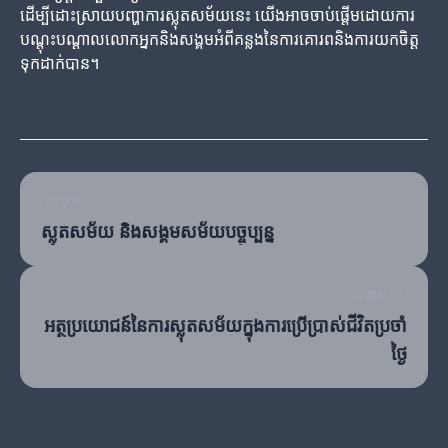
ដើម្បីដោះស្រាយបញ្ហាការស្លុតសម័យនេះ យើងអាចចាប់ផ្តើមដោយការ
បណ្តុះបណ្តាលលោកអ្នកនិងសង្គមអំពីគន្លងនៃការគោរពនិងការយកចិត្ត
ទុកដាក់បាន។
មុន
ស្លុតសម័យ និងសង្គមសម័យបច្ចុប្បន្ន
បន្ទាប់
អត្ថប្រយោជន៍នៃការស្លុតសម័យក្នុងការប្រើប្រាស់ជីវិតប្រចាំ
ថ្ងៃ