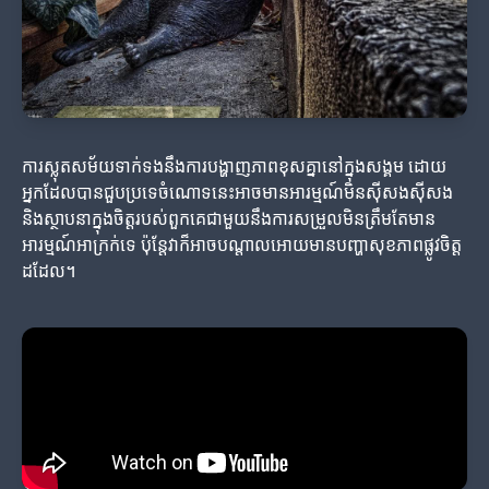
ការស្លុតសម័យទាក់ទងនឹងការបង្ហាញភាពខុសគ្នានៅក្នុងសង្គម ដោយ
អ្នកដែលបានជួបប្រទេចំណោទនេះអាចមានអារម្មណ៍មិនស៊ីសងស៊ីសង
និងស្ថាបនាក្នុងចិត្តរបស់ពួកគេជាមួយនឹងការសម្រួលមិនត្រឹមតែមាន
អារម្មណ៍អាក្រក់ទេ ប៉ុន្តែវាក៏អាចបណ្តាលអោយមានបញ្ហាសុខភាពផ្លូវចិត្ត
ដដែល។