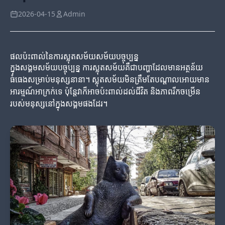
2026-04-15
Admin
ផលប៉ះពាល់នៃការស្លុតសម័យសម័យបច្ចុប្បន្ន
ក្នុងសង្គមសម័យបច្ចុប្បន្ន ការស្លុតសម័យគឺជាបញ្ហាដែលមានអត្ថន័យ
ធំធេងសម្រាប់មនុស្សនានា។ ស្លុតសម័យមិនត្រឹមតែបណ្តាលអោយមាន
អារម្មណ៍អាក្រក់ទេ ប៉ុន្តែវាក៏អាចប៉ះពាល់ដល់ជីវិត និងភាពរីកចម្រើន
របស់មនុស្សនៅក្នុងសង្គមផងដែរ។