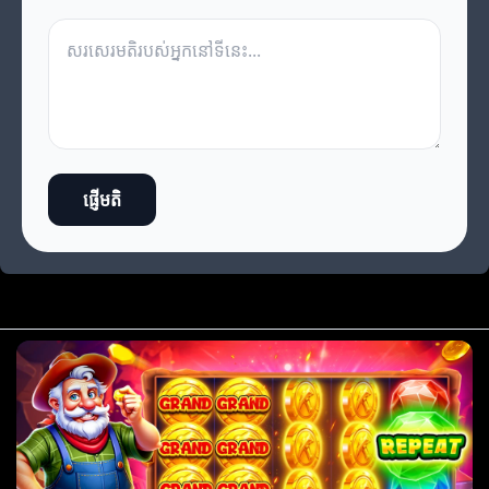
ផ្ញើមតិ