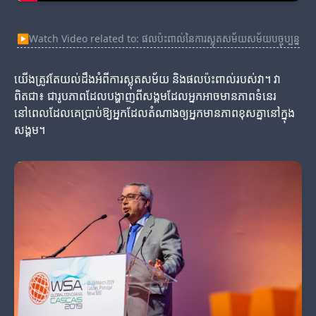
▶
Watch Video related to: ផលប៉ះពាល់នៃការស្លុតសម័យសម័យបច្ចុប្បន្ន
យើងត្រូវតែយល់ដឹងអំពីការស្លុតសម័យ និងផលប៉ះពាល់របស់វា។ វា
ពិតជា៖ ជារូបភាពដែលបង្ហាញពីសង្គមដែលអ្នកអាចមានភាពទំនេរ
នៅពេលដែលគេប្រាប់ឱ្យអ្នកដែលតំណាងឲ្យអ្នកមានភាពខុសគ្នានៅក្នុង
សង្គម។