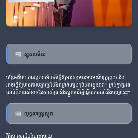
📰
ស្លុតសម័យ
បន្ថែមពីនេះ ការស្លុតសម័យក៏ធ្វើឱ្យមនុស្សមានអារម្មណ៍ទុក្ខព្រួយ និង
អាចធ្វើឱ្យមានការបង្ហាញអំពើអាក្រក់ផ្សេងៗចំពោះខ្លួនឯង។ គ្រប់គ្នាគួរតែ
យល់ពីភាពសំខាន់នៃការគាំទ្រ និងស្នូលដើម្បីឆ្លើយតបទៅនឹងបញ្ហានេះ។
📰
យុទ្ធសាស្ត្រស្លុត
វិធីសាស្ដ្រដើម្បីដោះស្រាយ