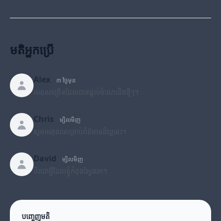
មតិអ្នកប្រើ
Alex
៣ ថ្ងៃមុន
អរគុណច្រើនដែលបានផ្តល់ចំណេះដឹងថ្មីៗ។
Chris
ម្សិលមិញ
សូមអរគុណសម្រាប់ព័ត៌មានដ៏ល្អនេះ។
David
ម្សិលមិញ
ពិតជាអ្វីដែលខ្ញុំកំពុងស្វែងរក។
បញ្ចេញមតិ