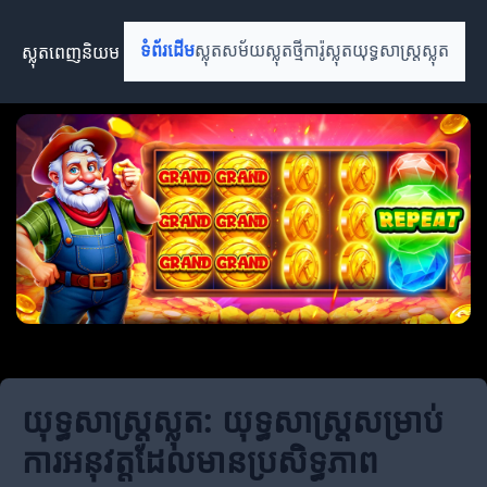
ស្លុតពេញនិយម
ទំព័រដើម
ស្លុតសម័យ
ស្លុតថ្មី
ការ៉ូស្លុត
យុទ្ធសាស្ត្រស្លុត
យុទ្ធសាស្ត្រស្លុត: យុទ្ធសាស្ត្រសម្រាប់
ការអនុវត្តដែលមានប្រសិទ្ធភាព