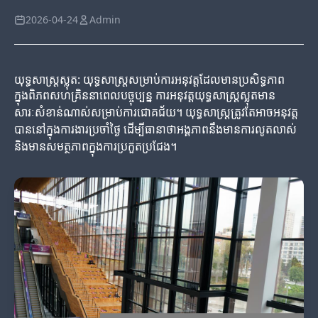
2026-04-24
Admin
យុទ្ធសាស្ត្រស្លុត: យុទ្ធសាស្ត្រសម្រាប់ការអនុវត្តដែលមានប្រសិទ្ធភាព
ក្នុងពិភពសហគ្រិននាពេលបច្ចុប្បន្ន ការអនុវត្តយុទ្ធសាស្ត្រស្លុតមាន
សារៈសំខាន់ណាស់សម្រាប់ការជោគជ័យ។ យុទ្ធសាស្ត្រត្រូវតែអាចអនុវត្ត
បាននៅក្នុងការងារប្រចាំថ្ងៃ ដើម្បីធានាថាអង្គភាពនឹងមានការលូតលាស់
និងមានសមត្ថភាពក្នុងការប្រកួតប្រជែង។