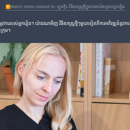
▶
Watch Video related to: ស្លុតថ្មី៖ វិធីសាស្ត្រថ្មីក្នុងការអប់រំសម្រាប់អ្នករៀន
ងតម្រូវការរបស់អ្នករៀន។ យ៉ាងណាមិញ វិធីសាស្ត្រថ្មីៗមួយទៀតគឺការអភិវឌ្ឍន៍
ក្រុម។