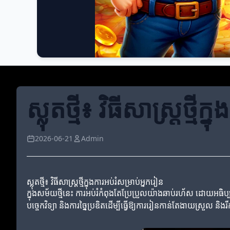
ស្លុតថ្មី៖ វិធីសាស្ត្រថ្មី
2026-06-21
Admin
ស្លុតថ្មី៖ វិធីសាស្ត្រថ្មីក្នុងការអប់រំសម្រាប់អ្នករៀន
ក្នុងសម័យថ្មីនេះ ការអប់រំកំពុងតែប្រែប្រួលយ៉ាងឆាប់រហ័ស ដោយអធិប្
បច្ចេកវិទ្យា និងការច្នៃប្រឌិតដើម្បីធ្វើឱ្យការរៀនកាន់តែងាយស្រួល និង