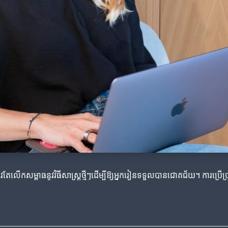
លើកសម្ពាធនូវវិធីសាស្ត្រថ្មីៗដើម្បីឱ្យអ្នករៀនទទួលបានជោគជ័យ។ ការប្រើប្រ