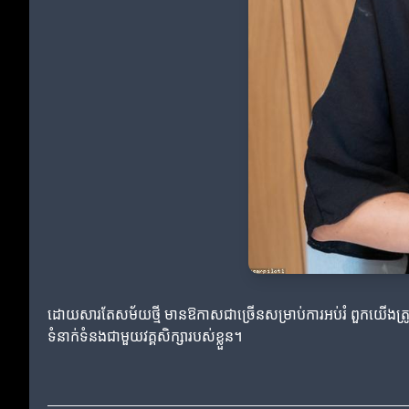
ដោយសារតែសម័យថ្មី មានឱកាសជាច្រើនសម្រាប់ការអប់រំ ពួកយើងត្រូវតែ
ទំនាក់ទំនងជាមួយវគ្គសិក្សារបស់ខ្លួន។