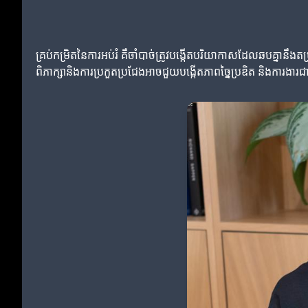
គ្រប់កម្រិតនៃការអប់រំ គឺចាំបាច់ត្រូវបង្កើតបរិយាកាសដែលឆបគ្នានឹ
ពិភាក្សានិងការប្រកួតប្រជែងអាចជួយបង្កើតភាពច្នៃប្រឌិត និងការងារជា