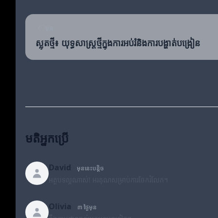
មុន
ស្លុតថ្មី៖ យុទ្ធសាស្ត្រថ្មីក្នុងការអប់រំនិងការបង្ហាត់បង្រៀន
មតិអ្នកប្រើ
David
មុននេះបន្តិច
អត្ថបទល្អណាស់! អរគុណសម្រាប់ការចែករំលែក។
Olivia
៣ ថ្ងៃមុន