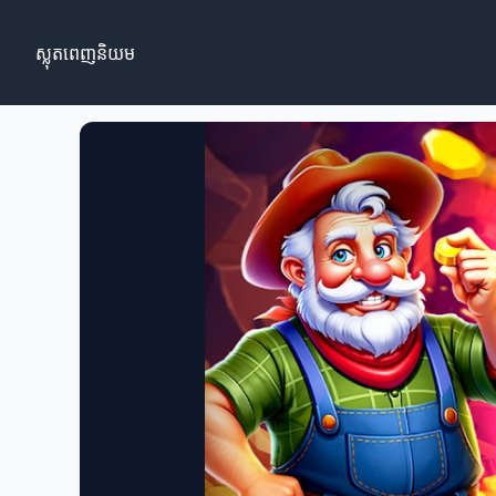
ស្លុតពេញនិយម