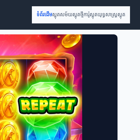
ទំព័រដើម
ស្លុតសម័យ
ស្លុតថ្មី
ការ៉ូស្លុត
យុទ្ធសាស្ត្រស្លុត