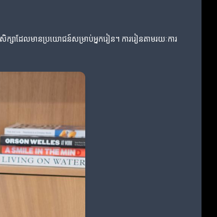
នូវការសិក្សាដែលមានប្រយោជន៍សម្រាប់អ្នករៀន។ ការរៀនតាមរយៈការ