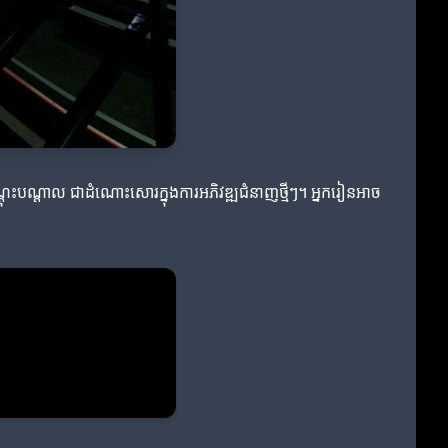
ងបណ្តុះបណ្តាល ជាដំណោះសោរក្នុងការអភិវឌ្ឍជំនាញថ្មីៗ។ អ្នករៀនអាច