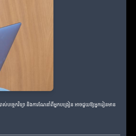
ាស់បច្ចេកវិទ្យា និងការណែនាំពីអ្នកបង្រៀន អាចជួយឱ្យអ្នករៀនមាន