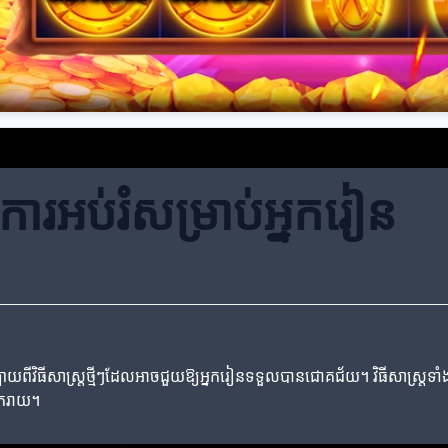
ក្នុងការអប់រំសម្រាប់អ្នករៀន
បាយពីវិធីសាស្ត្រថ្មីៗដែលអាចជួយឱ្យអ្នករៀនទទួលបានជោគជ័យ។ វិធីសាស្ត្រទាំងនេ
រីករាយ។