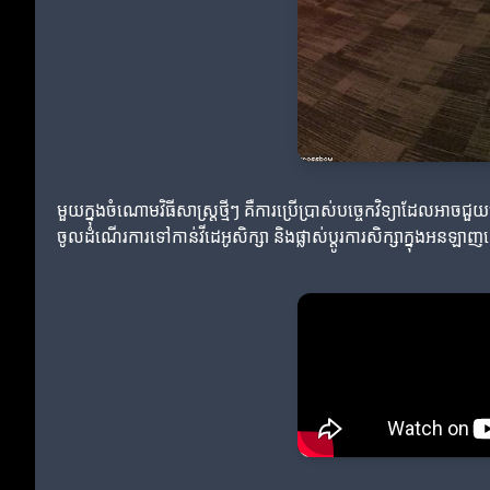
មួយក្នុងចំណោមវិធីសាស្ត្រថ្មីៗ គឺការប្រើប្រាស់បច្ចេកវិទ្យាដែលអាច
ចូលដំណើរការទៅកាន់វីដេអូសិក្សា និងផ្លាស់ប្តូរការសិក្សាក្នុងអនឡា