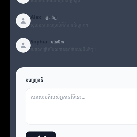
នឹងតាមដានរាល់អត្ថបទបន្តទៀត។
Alex
ម្សិលមិញ
សូមអរគុណសម្រាប់ព័ត៌មានដ៏ល្អនេះ។
Sophia
ម្សិលមិញ
អរគុណច្រើនដែលបានផ្តល់ចំណេះដឹងថ្មីៗ។
បញ្ចេញមតិ