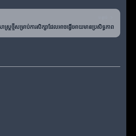
បន្ទាប់
វិធីសាស្ត្រថ្មីសម្រាប់ការសិក្សាដែលអាចធ្វើអោយមានប្រសិទ្ធភាព