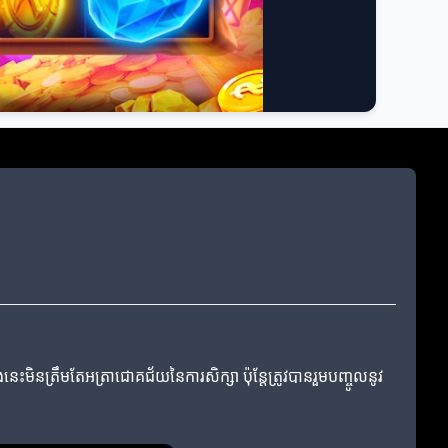
ះមិនត្រឹមតែអត្រាជោគជ័យនៃការសិក្សា ប៉ុន្តែត្រូវបានរួមបញ្ចូលនូវ