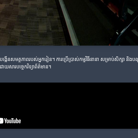
ជួយបង្កើនសមត្ថភាពរបស់អ្នករៀន។ ការប្រើប្រាស់កម្មវិធីនានា សម្រាប់សិក្សា និ
ញដោយសារបច្ចេកវិទ្យាព័ត៌មាន។